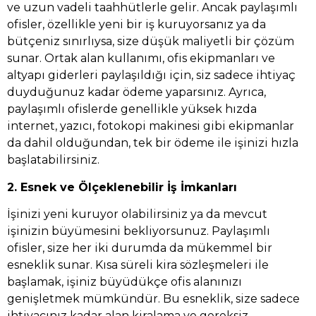
ve uzun vadeli taahhütlerle gelir. Ancak paylaşımlı
ofisler, özellikle yeni bir iş kuruyorsanız ya da
bütçeniz sınırlıysa, size düşük maliyetli bir çözüm
sunar. Ortak alan kullanımı, ofis ekipmanları ve
altyapı giderleri paylaşıldığı için, siz sadece ihtiyaç
duyduğunuz kadar ödeme yaparsınız. Ayrıca,
paylaşımlı ofislerde genellikle yüksek hızda
internet, yazıcı, fotokopi makinesi gibi ekipmanlar
da dahil olduğundan, tek bir ödeme ile işinizi hızla
başlatabilirsiniz.
2. Esnek ve Ölçeklenebilir İş İmkanları
İşinizi yeni kuruyor olabilirsiniz ya da mevcut
işinizin büyümesini bekliyorsunuz. Paylaşımlı
ofisler, size her iki durumda da mükemmel bir
esneklik sunar. Kısa süreli kira sözleşmeleri ile
başlamak, işiniz büyüdükçe ofis alanınızı
genişletmek mümkündür. Bu esneklik, size sadece
ihtiyacınız kadar alan kiralama ve gereksiz