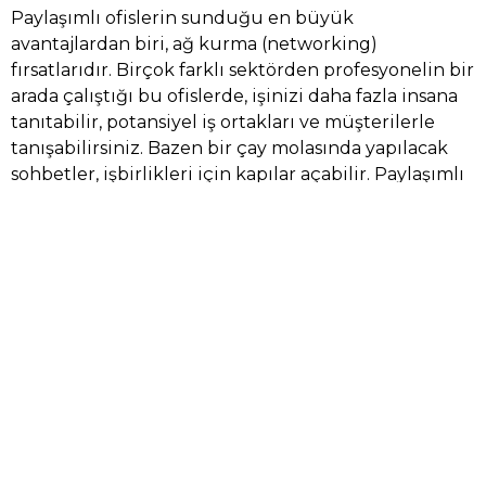
Paylaşımlı ofislerin sunduğu en büyük
avantajlardan biri, ağ kurma (networking)
fırsatlarıdır. Birçok farklı sektörden profesyonelin bir
arada çalıştığı bu ofislerde, işinizi daha fazla insana
tanıtabilir, potansiyel iş ortakları ve müşterilerle
tanışabilirsiniz. Bazen bir çay molasında yapılacak
sohbetler, işbirlikleri için kapılar açabilir. Paylaşımlı
ofislerdeki sosyal ortam, iş yapma şeklinizi
zenginleştirebilir ve sizi farklı perspektiflerle
tanıştırabilir.
5. Yüksek Altyapı Desteği
Bir ofis açtığınızda, internet bağlantısından telefon
hattına kadar tüm altyapıyı kurmak büyük bir
masraf ve zaman gerektirebilir. Ancak paylaşımlı
ofisler, her şeyin hazır olduğu bir ortam sunar.
Yüksek hızda internet, yazıcılar, fotokopi makineleri
ve hatta ofis telefon hatları gibi her şey dahil olan bu