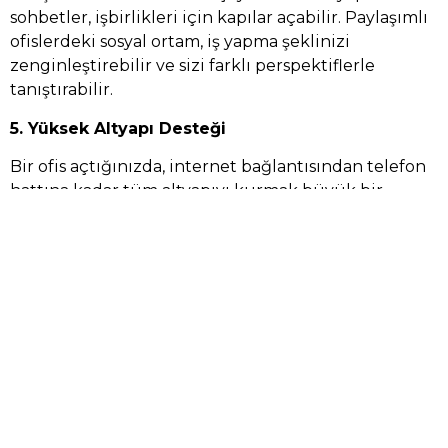
sohbetler, işbirlikleri için kapılar açabilir. Paylaşımlı
ofislerdeki sosyal ortam, iş yapma şeklinizi
zenginleştirebilir ve sizi farklı perspektiflerle
tanıştırabilir.
5. Yüksek Altyapı Desteği
Bir ofis açtığınızda, internet bağlantısından telefon
hattına kadar tüm altyapıyı kurmak büyük bir
masraf ve zaman gerektirebilir. Ancak paylaşımlı
ofisler, her şeyin hazır olduğu bir ortam sunar.
Yüksek hızda internet, yazıcılar, fotokopi makineleri
ve hatta ofis telefon hatları gibi her şey dahil olan bu
alanlar, işinizi hızlı bir şekilde başlatmanıza olanak
sağlar. Tüm bu altyapılar, sadece bir ofis kiralayarak
sizin kullanımınıza sunulur.
6. Zaman Kazanmak ve Hızlı Başlangıç
Yeni bir ofis kurmak zaman alıcı ve karmaşık bir